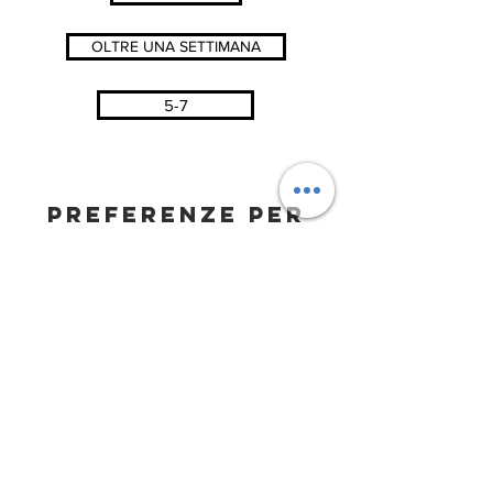
OLTRE UNA SETTIMANA
5-7
PREFERENZE PER
ARGOMENTO
EPOCA GRECO\ROMANA
MEDIOEVO
BAROCCO E XVIII SEC.
LIBERTY E MODERNO