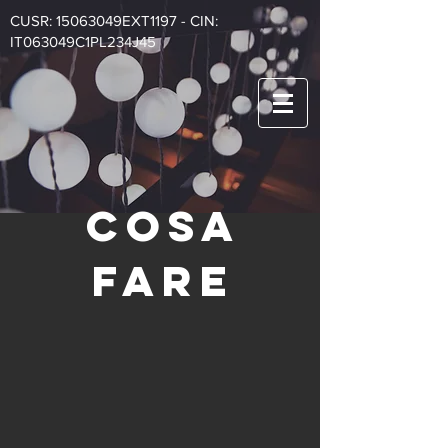
CUSR: 15063049EXT1197 - CIN:
IT063049C1PL234J45
COSA
FARE