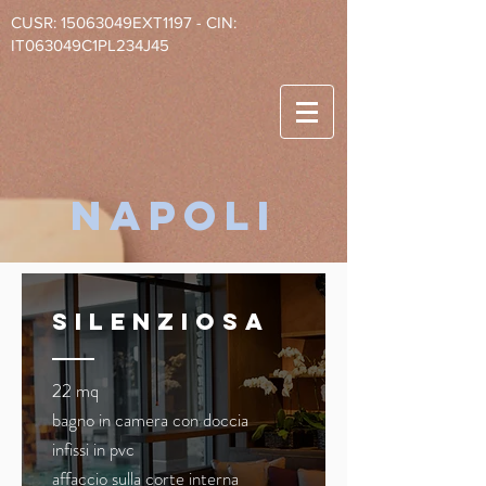
CUSR: 15063049EXT1197 - CIN:
IT063049C1PL234J45
napoli
silenziosa
22 mq
bagno in camera con doccia
infissi in pvc
affaccio sulla corte interna