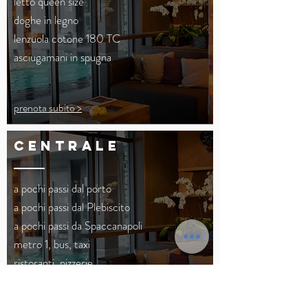
letto queen size
doghe in legno
lenzuola cotone 180 TC
asciugamani in spugna
prenota subito >
CENTRALE
a pochi passi dal porto
a pochi passi dal Plebiscito
a pochi passi da Spaccanapoli
metro 1, bus, taxi
ristoranti, pizzerie
garage custodito (a pagamento)