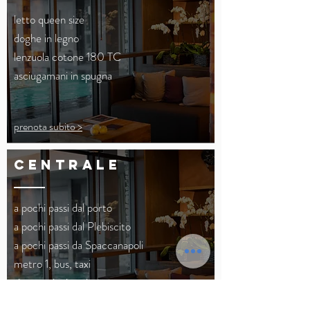
letto queen size
doghe in legno
lenzuola cotone 180 TC
asciugamani in spugna
prenota subito >
CENTRALE
a pochi passi dal porto
a pochi passi dal Plebiscito
a pochi passi da Spaccanapoli
metro 1, bus, taxi
ristoranti, pizzerie
garage custodito (a pagamento)