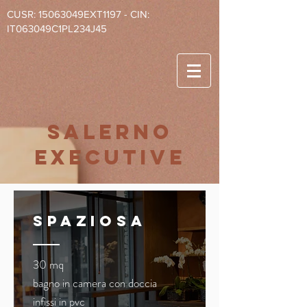
CUSR: 15063049EXT1197 - CIN:
IT063049C1PL234J45
salerno
executive
SPAZiosa
30 mq
bagno in camera con doccia
infissi in pvc