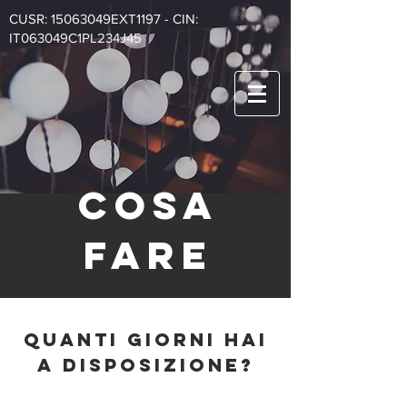
CUSR: 15063049EXT1197 - CIN:
IT063049C1PL234J45
COSA
FARE
QUANTI GIORNI HAI
A DISPOSIZIONE?