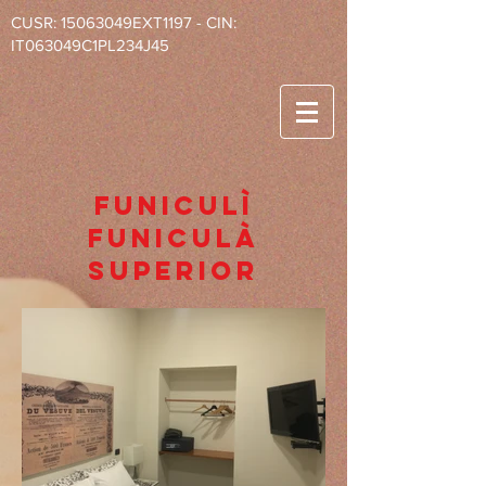
CUSR: 15063049EXT1197 - CIN:
IT063049C1PL234J45
funiculì
funiculà
superior