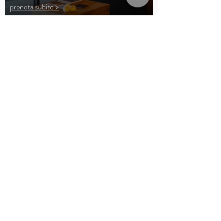
prenota subito >
confortevole
letto queen size
doghe in legno
lenzuola cotone 180 TC
asciugamani in spugna
desk
prenota subito >
CENTRALE
a pochi passi dal porto