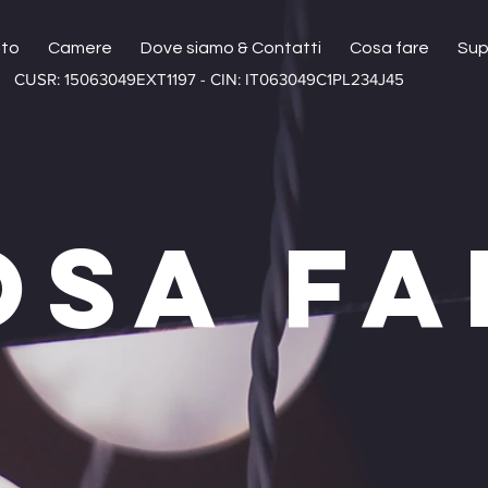
ito
Camere
Dove siamo & Contatti
Cosa fare
Sup
CUSR: 15063049EXT1197 - CIN: IT063049C1PL234J45
OSA FA