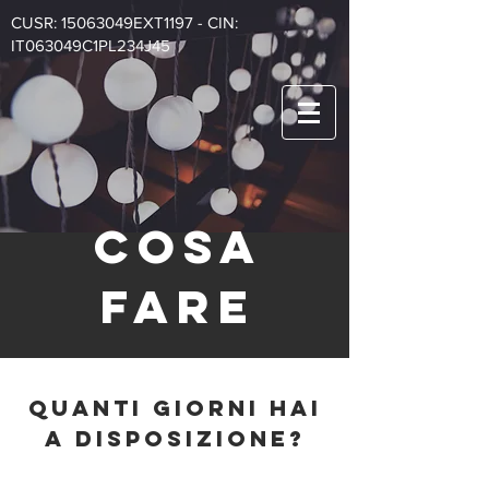
CUSR: 15063049EXT1197 - CIN:
IT063049C1PL234J45
COSA
FARE
QUANTI GIORNI HAI
A DISPOSIZIONE?