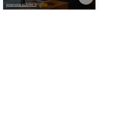
prenota subito >
confortevole
letto queen size
doghe in legno
lenzuola cotone 180 TC
asciugamani in spugna
desk
prenota subito >
CENTRALE
a pochi passi dal porto