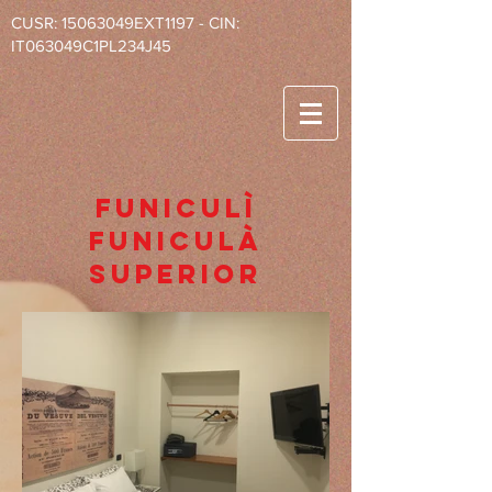
CUSR: 15063049EXT1197 - CIN:
IT063049C1PL234J45
funiculì
funiculà
superior