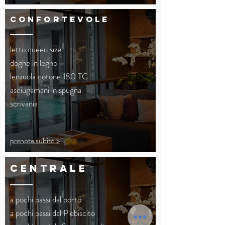
confortevole
letto queen size
doghe in legno
lenzuola cotone 180 TC
asciugamani in spugna
scrivania
prenota subito >
CENTRALE
a pochi passi dal porto
a pochi passi dal Plebiscito