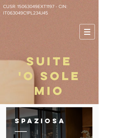
CUSR: 15063049EXT1197 - CIN:
IT063049C1PL234J45
suite
'o sole
mio
SPAZiosa