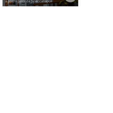
a pochi passi da Spaccanapoli
metro 1, bus, taxi
ristoranti, pizzerie
garage custodito (a pagamento)
prenota subito >