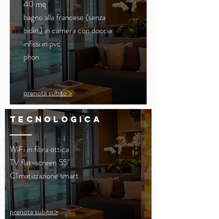
40 mq
bagno alla francese (senza
bidet) in camera con doccia
infissi in pvc
phon
prenota subito >
tecnologica
WiFi in fibra ottica
TV flat-screen 55"
Climatizzazione smart
prenota subito >