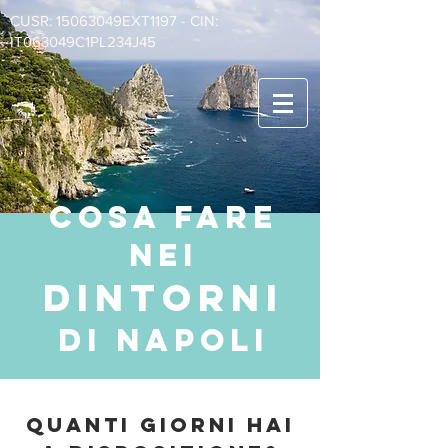
CUSR: 15063049EXT1197 - CIN:
IT063049C1PL234J45
COSA FARE
nei
dintorni
di napoli
QUANTI GIORNI HAI