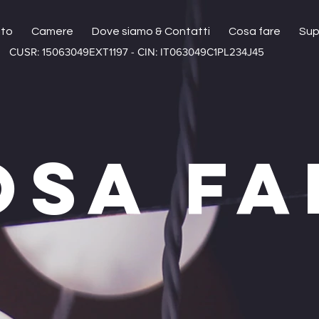
ito
Camere
Dove siamo & Contatti
Cosa fare
Sup
CUSR: 15063049EXT1197 - CIN: IT063049C1PL234J45
OSA FA