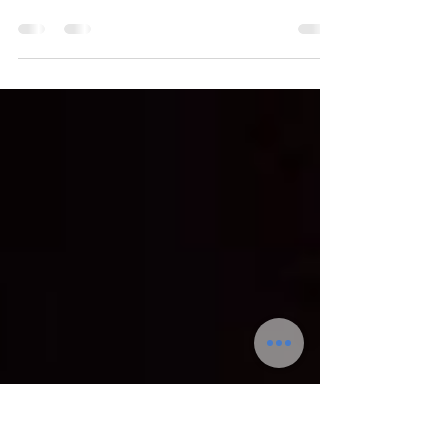
dal 18 al 23 Ottobre 2019 A pochi passi dal
BnB Naples Dalle finestre del BnB Naples è
possibile vedere il Palazzo Reale di Napoli:
pochi...