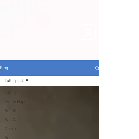
CUSR: 15063049EXT1197 - CIN:
IT063049C1PL234J45
Blog
Tutti i post
Tutti i post
Eventi Napoli
Balletto
San Carlo
Opera
Sport