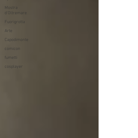
Mostra
d'Oltremare
Fuorigrotta
Arte
Capodimonte
comicon
fumetti
cosplayer