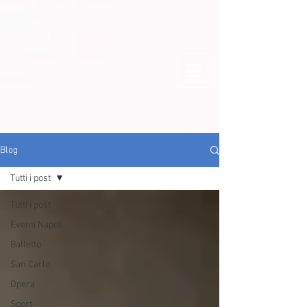
CUSR: 15063049EXT1197 - CIN:
IT063049C1PL234J45
Blog
Tutti i post
Tutti i post
Eventi Napoli
Balletto
San Carlo
Opera
Sport