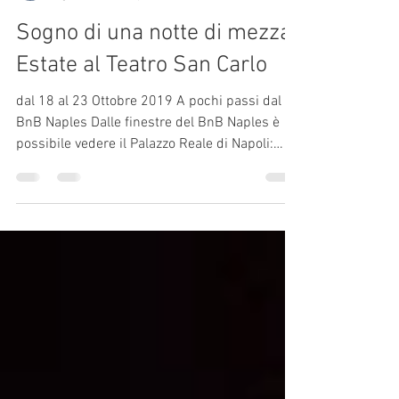
Elia
8 gen 2019
Tempo di lettura: 1 min
Sogno di una notte di mezza
Estate al Teatro San Carlo
dal 18 al 23 Ottobre 2019 A pochi passi dal
BnB Naples Dalle finestre del BnB Naples è
possibile vedere il Palazzo Reale di Napoli:
pochi...