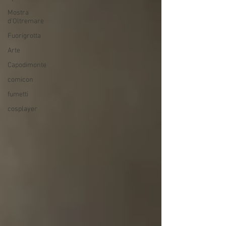
Mostra
d'Oltremare
Fuorigrotta
Arte
Capodimonte
comicon
fumetti
cosplayer