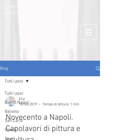
CUSR: 15063049EXT1197 - CIN:
IT063049C1PL234J45
Blog
Tutti i post
Tutti i post
Elia
Eventi Napoli
16 feb 2019
Tempo di lettura: 1 min
Balletto
Novecento a Napoli.
San Carlo
Capolavori di pittura e
Opera
Sport