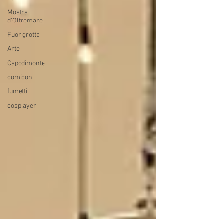
Mostra
d'Oltremare
Fuorigrotta
Arte
Capodimonte
comicon
fumetti
cosplayer