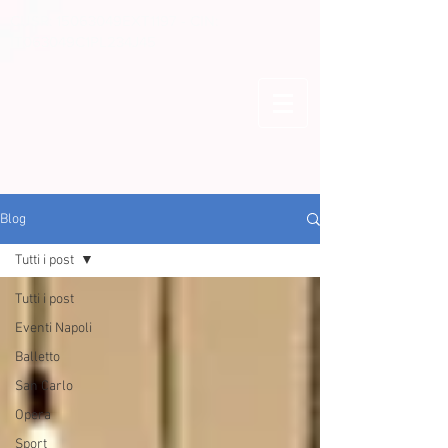
CUSR: 15063049EXT1197 - CIN:
IT063049C1PL234J45
Blog
Tutti i post
Tutti i post
Eventi Napoli
Balletto
San Carlo
Opera
Sport